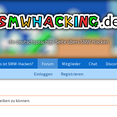
die deutschsprachige Seite übers SMW-Hacken
s ist SMW-Hacken?
Forum
Mitglieder
Chat
Disco
Einloggen
Registrieren
reiben zu können.