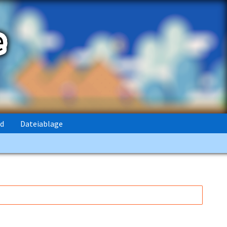
rd
Dateiablage