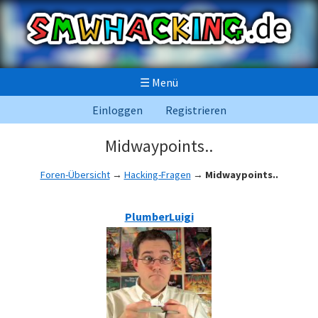
☰
Menü
Einloggen
Registrieren
Midwaypoints..
Foren-Übersicht
→
Hacking-Fragen
→
Midwaypoints..
PlumberLuigi