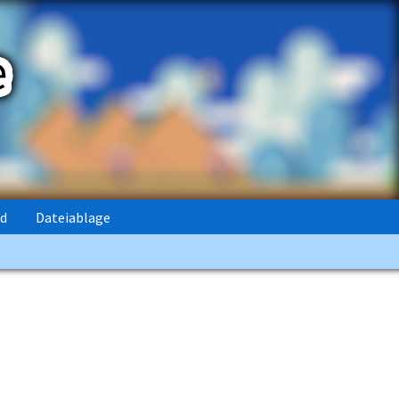
rd
Dateiablage