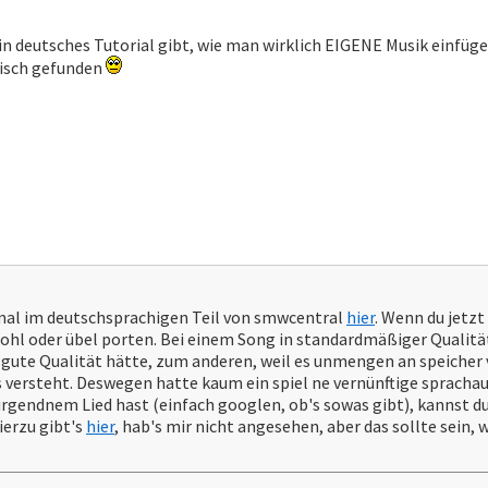
ein deutsches Tutorial gibt, wie man wirklich EIGENE Musik einfü
lisch gefunden
mal im deutschsprachigen Teil von smwcentral
hier
. Wenn du jetz
ohl oder übel porten. Bei einem Song in standardmäßiger Qualit
ne gute Qualität hätte, zum anderen, weil es unmengen an speiche
versteht. Deswegen hatte kaum ein spiel ne vernünftige sprachaus
irgendnem Lied hast (einfach googlen, ob's sowas gibt), kannst 
ierzu gibt's
hier
, hab's mir nicht angesehen, aber das sollte sein, 