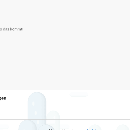
:
ss das kommt!
gen