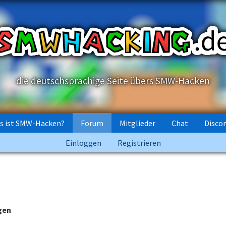
die deutschsprachige Seite übers SMW-Hacken
s ist SMW-Hacken?
Forum
Mitglieder
Chat
Disco
Einloggen
Registrieren
gen