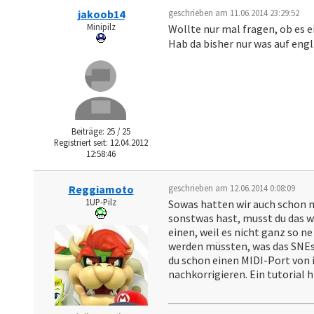
jakoob14
geschrieben am 11.06.2014 23:29:52
Minipilz
Wollte nur mal fragen, ob es 
Hab da bisher nur was auf eng
Beiträge: 25 / 25
Registriert seit: 12.04.2012
12:58:46
Reggiamoto
geschrieben am 12.06.2014 0:08:09
1UP-Pilz
Sowas hatten wir auch schon 
sonstwas hast, musst du das w
einen, weil es nicht ganz so 
werden müssten, was das SNEs 
du schon einen MIDI-Port von 
nachkorrigieren. Ein tutorial h