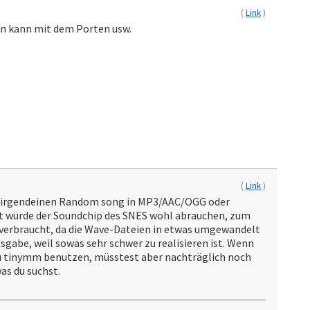
(
Link
)
gen kann mit dem Porten usw.
(
Link
)
t irgendeinen Random song in MP3/AAC/OGG oder
ät würde der Soundchip des SNES wohl abrauchen, zum
r verbraucht, da die Wave-Dateien in etwas umgewandelt
gabe, weil sowas sehr schwer zu realisieren ist. Wenn
du tinymm benutzen, müsstest aber nachträglich noch
was du suchst.