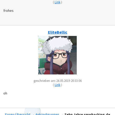
(
Link
)
frohes
EliteBellic
geschrieben am 24.05.2019 20:33:06
(
Link
)
oh
Foren-Übersicht
→
Ankündigungen
→
Zehn Jahre smwhacking.de