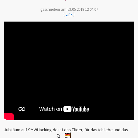
geschrieben am 23.05.2018 12:04:07
(
Link
)
Jubiläum auf SMWHacking.de ist das Elixier, für das ich lebe und das