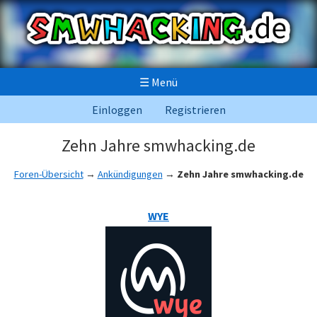
☰
Menü
Einloggen
Registrieren
Zehn Jahre smwhacking.de
Foren-Übersicht
→
Ankündigungen
→
Zehn Jahre smwhacking.de
WYE