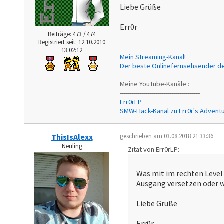
Liebe Grüße
Err0r
Beiträge: 473 / 474
Registriert seit: 12.10.2010
13:02:12
Mein Streaming-Kanal!
Der beste Onlinefernsehsender de
Meine YouTube-Kanäle :
----------------------------------------
Err0rLP
SMW-Hack-Kanal zu Err0r's Advent
ThisIsAlexx
geschrieben am 03.08.2018 21:33:36
Neuling
Zitat von Err0rLP:
Was mit im rechten Level 
Ausgang versetzen oder w
Liebe Grüße
Err0r