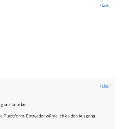
(
Link
)
(
Link
)
l ganz knorke.
ende Plattform. Entweder würde ich da den Ausgang