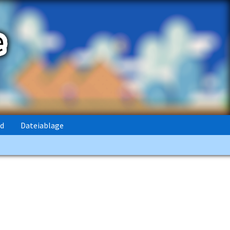
rd
Dateiablage