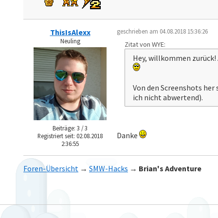
ThisIsAlexx
geschrieben am 04.08.2018 15:36:26
Neuling
Zitat von WYE:
Hey, willkommen zurück! A
Von den Screenshots her 
ich nicht abwertend).
Beiträge: 3 / 3
Danke
Registriert seit: 02.08.2018
2:36:55
Foren-Übersicht
→
SMW-Hacks
→
Brian's Adventure