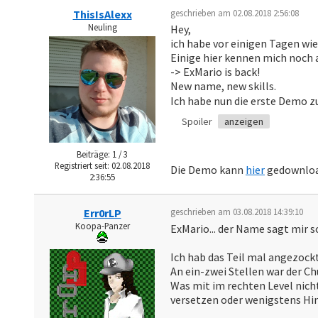
ThisIsAlexx
geschrieben am 02.08.2018 2:56:08
Neuling
Hey,
ich habe vor einigen Tagen wi
Einige hier kennen mich noch 
-> ExMario is back!
New name, new skills.
Ich habe nun die erste Demo 
Spoiler
anzeigen
Beiträge: 1 / 3
Registriert seit: 02.08.2018
Die Demo kann
hier
gedownloa
2:36:55
Err0rLP
geschrieben am 03.08.2018 14:39:10
Koopa-Panzer
ExMario... der Name sagt mir 
Ich hab das Teil mal angezockt
An ein-zwei Stellen war der Ch
Was mit im rechten Level nicht
versetzen oder wenigstens Hin