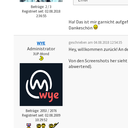
Beiträge: 2 / 3
Registriert seit: 02.08.2018
2:36:55
Ha! Das ist mir garnicht aufge
Dankeschön
WYE
geschrieben am 04.08.2018 12:54:35
Administrator
Hey, willkommen zurück! An dei
3UP-Mond
Von den Screenshots her sieht
abwertend).
Beiträge: 2053 / 2076
Registriert seit: 02.08.2009
10:29:52