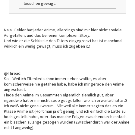
bisschen gewagt.
Naja.. Fehler hat jeder Anime, allerdings sind mir hier nicht soviele
Aufgefallen, und das bei einer komplexen Story.
Und wie er die Schlüssle des Täters eingegrenzt hat ist manchmal
wirklich ein wenig gewagt, muss ich zugeben xD
@Thread:
So... Weil ich Elfenlied schon immer sehen wollte, es aber
komischerweise nie getahen habe, habe ich mir gerade den Anime
angeschaut.
Finde den Anime im Gesammten eigentlich ziemlich gut, aber
irgendwie hat er mir nicht sooo gut gefallen wie ich erwartet hätte :S
Ich weiß nicht genau warum... Vllt weil alle immer sagten das es ein
Klasse Anime ist (Hört man ja oft genug) und ich einfach die Latte zu
hoch gestellt habe, oder das manche Folgen zwischendurch einfach
ein bisschen zulange gezogen wurden (Zwischendurch war der Anime
echt Langweilig).