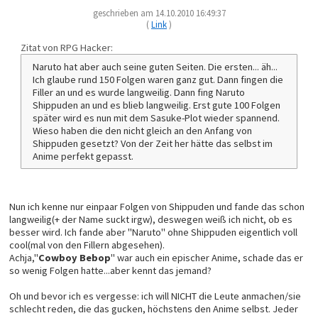
geschrieben am 14.10.2010 16:49:37
(
Link
)
Zitat von RPG Hacker:
Naruto hat aber auch seine guten Seiten. Die ersten... äh...
Ich glaube rund 150 Folgen waren ganz gut. Dann fingen die
Filler an und es wurde langweilig. Dann fing Naruto
Shippuden an und es blieb langweilig. Erst gute 100 Folgen
später wird es nun mit dem Sasuke-Plot wieder spannend.
Wieso haben die den nicht gleich an den Anfang von
Shippuden gesetzt? Von der Zeit her hätte das selbst im
Anime perfekt gepasst.
Nun ich kenne nur einpaar Folgen von Shippuden und fande das schon
langweilig(+ der Name suckt irgw), deswegen weiß ich nicht, ob es
besser wird. Ich fande aber "Naruto" ohne Shippuden eigentlich voll
cool(mal von den Fillern abgesehen).
Achja,"
Cowboy Bebop
" war auch ein epischer Anime, schade das er
so wenig Folgen hatte...aber kennt das jemand?
Oh und bevor ich es vergesse: ich will NICHT die Leute anmachen/sie
schlecht reden, die das gucken, höchstens den Anime selbst. Jeder