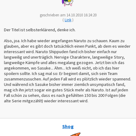
geschrieben am 14.10.2010 16:24:20
(
Link
)
Der Titel ist selbsterklärend, denke ich.
Also, joa. Ich habe wieder angefangen Naruto zu schauen. Kaum zu
glauben, aber es gibt doch tatsächlich einen Punkt, ab dem es wieder
interessant wird. Naruto Shippuden fand ich bisher einfach nur
langweilig und unerträglich. Nervige Charaktere, langweilige Story,
langweilige Kämpfe und alles megalang gezogen. Jetzt bin ich das
angekommen, wo Sasuke... Ähm... Ich weiß nicht, ob ich das hier
spoilern sollte. Ich sag mal so: Er beginnt damit, sich sein Team
zusammenzusuchen. Auf jeden Fall wird es plötzlich wieder spannend.
Und während ich Sasuke bisher immer ziemlich unsympatisch fand,
mag ich ihn jetzt sogar ein gutes Stück mehr als Naruto. Ist auf jeden
Fall schön zu sehen, dass es nach gefühlten 150 bis 200 Folgen (die
alte Serie mitgezählt) wieder interessant wird.
Shog