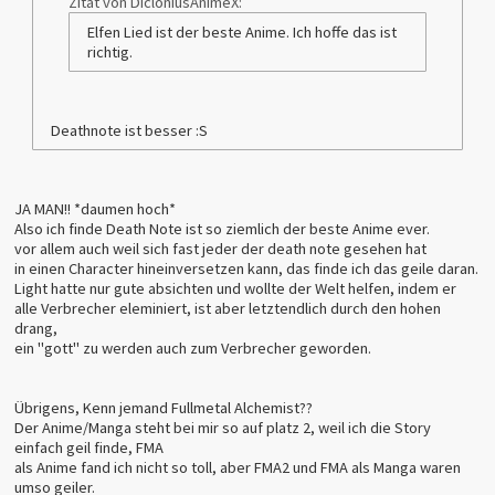
Zitat von DicloniusAnimeX:
Elfen Lied ist der beste Anime. Ich hoffe das ist
richtig.
Deathnote ist besser :S
JA MAN!! *daumen hoch*
Also ich finde Death Note ist so ziemlich der beste Anime ever.
vor allem auch weil sich fast jeder der death note gesehen hat
in einen Character hineinversetzen kann, das finde ich das geile daran.
Light hatte nur gute absichten und wollte der Welt helfen, indem er
alle Verbrecher eleminiert, ist aber letztendlich durch den hohen
drang,
ein "gott" zu werden auch zum Verbrecher geworden.
Übrigens, Kenn jemand Fullmetal Alchemist??
Der Anime/Manga steht bei mir so auf platz 2, weil ich die Story
einfach geil finde, FMA
als Anime fand ich nicht so toll, aber FMA2 und FMA als Manga waren
umso geiler.