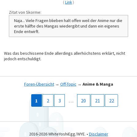
(
Link
)
Zitat von Skorme:
Naja... Viele Fragen blieben halt offen weil der Anime nur die
erste hälfte des Mangas wiedergibt und dann ein eigenes
Ende entwirft.
Was das beschissene Ende allerdings allerhöchstens erklärt, nicht
jedoch entschuldigt.
Foren-Übersicht
→
Off-Topic
→
Anime & Manga
1
2
3
…
20
21
22
2016-2026 WhiteYoshiEgg/WYE. •
Disclaimer