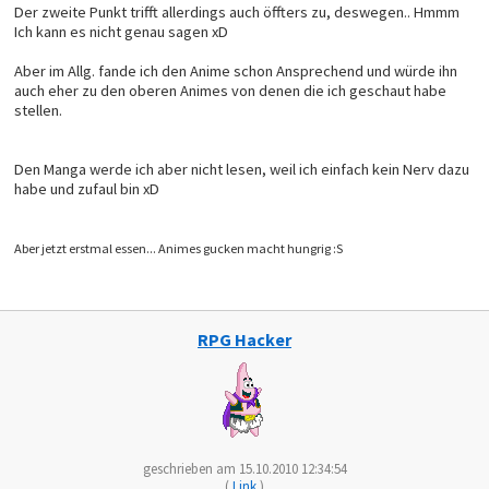
Der zweite Punkt trifft allerdings auch öffters zu, deswegen.. Hmmm
Ich kann es nicht genau sagen xD
Aber im Allg. fande ich den Anime schon Ansprechend und würde ihn
auch eher zu den oberen Animes von denen die ich geschaut habe
stellen.
Den Manga werde ich aber nicht lesen, weil ich einfach kein Nerv dazu
habe und zufaul bin xD
Aber jetzt erstmal essen... Animes gucken macht hungrig :S
RPG Hacker
geschrieben am 15.10.2010 12:34:54
(
Link
)