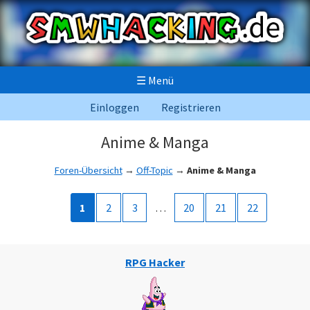
☰
Menü
Einloggen
Registrieren
Anime & Manga
Foren-Übersicht
→
Off-Topic
→
Anime & Manga
1
2
3
…
20
21
22
RPG Hacker