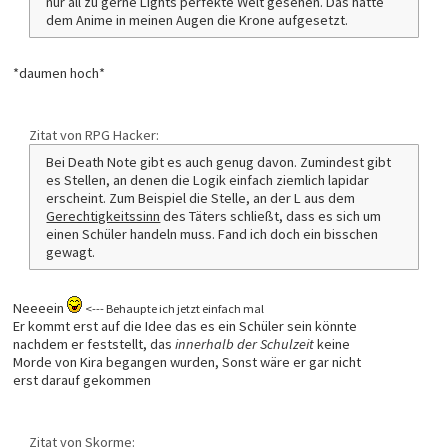
nur all zu gerne Lights perfekte Welt gesehen. Das hätte
dem Anime in meinen Augen die Krone aufgesetzt.
*daumen hoch*
Zitat von RPG Hacker:
Bei Death Note gibt es auch genug davon. Zumindest gibt
es Stellen, an denen die Logik einfach ziemlich lapidar
erscheint. Zum Beispiel die Stelle, an der L aus dem
Gerechtigkeitssinn
des Täters schließt, dass es sich um
einen Schüler handeln muss. Fand ich doch ein bisschen
gewagt.
Neeeein
<--- Behaupte ich jetzt einfach mal
Er kommt erst auf die Idee das es ein Schüler sein könnte
nachdem er feststellt, das
innerhalb der Schulzeit
keine
Morde von Kira begangen wurden, Sonst wäre er gar nicht
erst darauf gekommen
Zitat von Skorme: