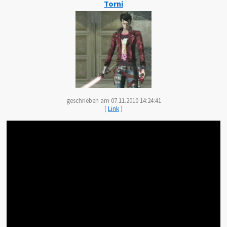
Torni
geschrieben am 07.11.2010 14:24:41
(
Link
)