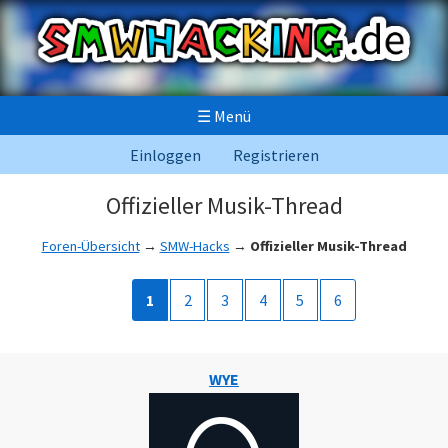
☰
Menü
Einloggen
Registrieren
Offizieller Musik-Thread
Foren-Übersicht
→
SMW-Hacks
→
Offizieller Musik-Thread
1
2
3
4
5
6
WYE