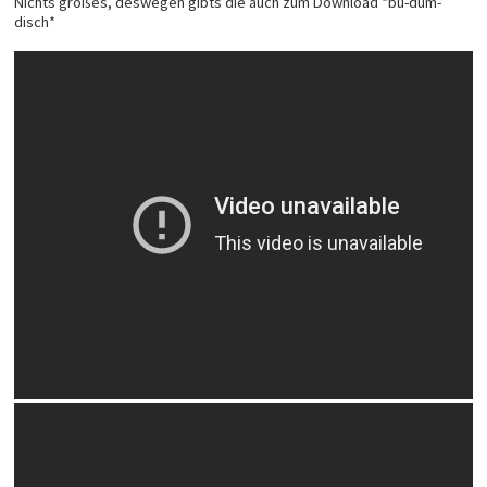
Nichts großes, deswegen gibts die auch zum Download *bu-dum-
disch*