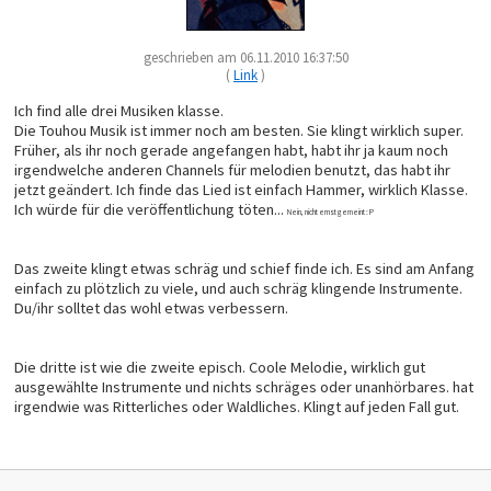
geschrieben am 06.11.2010 16:37:50
(
Link
)
Ich find alle drei Musiken klasse.
Die Touhou Musik ist immer noch am besten. Sie klingt wirklich super.
Früher, als ihr noch gerade angefangen habt, habt ihr ja kaum noch
irgendwelche anderen Channels für melodien benutzt, das habt ihr
jetzt geändert. Ich finde das Lied ist einfach Hammer, wirklich Klasse.
Ich würde für die veröffentlichung töten...
Nein, nicht ernst gemeint : P
Das zweite klingt etwas schräg und schief finde ich. Es sind am Anfang
einfach zu plötzlich zu viele, und auch schräg klingende Instrumente.
Du/ihr solltet das wohl etwas verbessern.
Die dritte ist wie die zweite episch. Coole Melodie, wirklich gut
ausgewählte Instrumente und nichts schräges oder unanhörbares. hat
irgendwie was Ritterliches oder Waldliches. Klingt auf jeden Fall gut.