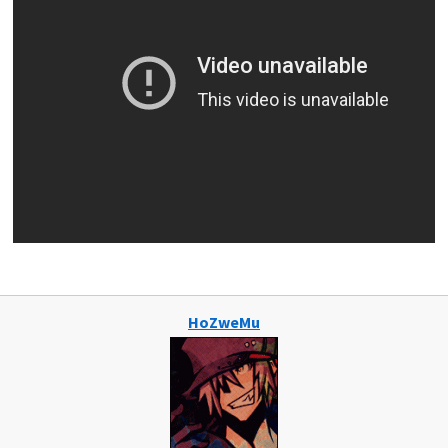
HoZweMu