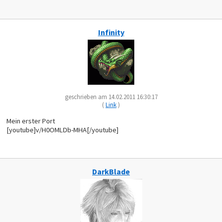
Infinity
geschrieben am 14.02.2011 16:30:17
(
Link
)
Mein erster Port
[youtube]v/H0OMLDb-MHA[/youtube]
DarkBlade