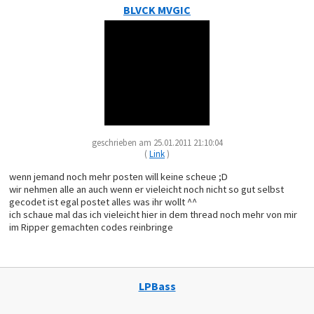
BLVCK MVGIC
geschrieben am 25.01.2011 21:10:04
(
Link
)
wenn jemand noch mehr posten will keine scheue ;D
wir nehmen alle an auch wenn er vieleicht noch nicht so gut selbst
gecodet ist egal postet alles was ihr wollt ^^
ich schaue mal das ich vieleicht hier in dem thread noch mehr von mir
im Ripper gemachten codes reinbringe
LPBass