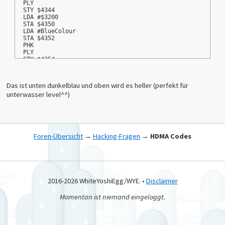
PLY
STY $4344
LDA #$3200
STA $4350
LDA #BlueColour
STA $4352
PHK
PLY
STY $4354
SEP #$20
LDA #$38
TSB $0D9F
Das ist unten dunkelblau und oben wird es heller (perfekt für
RTS
unterwasser level^^)
RedColour:
db $07,$30
db $07,$2F
db $07,$2E
db $07,$2D
Foren-Übersicht
→
Hacking-Fragen
→
HDMA Codes
db $07,$2C
db $07,$2B
db $07,$2A
db $07,$29
db $07,$28
db $07,$27
db $07,$26
2016-2026 WhiteYoshiEgg/WYE. •
Disclaimer
db $07,$25
db $07,$24
Momentan ist niemand eingeloggt.
db $07,$23
db $07,$22
db $07,$21
db $07,$20