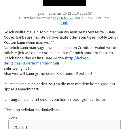
geschrieben am 10.12.2010 21:58:58
zuletzt bearbeitet von
BLVCK MVGIC
am 29.12.2010 19:06:21.
(
Link
)
So ich wollte mal ein Topic machen wo man selbsterstellte HDMA
Codes (selbstgemachte varbverläufe oder sonstiges HDMA zeug)
Posten kann wenn man will ^^
Natürlich kann man sagen wenn man in den Credits erwähnt werden
möchte (ich will diese codes nicht nur für mich sondern für alle!)
Da ich finde das es im HDMA-Archiv (
http://kaiser-
deutschland.de/hdmarchiv.html
)
sehr wenig hatt
Also wer will kann gerne seine Kreationen Posten :3
P.S: man kann auch codes zeigen die man mit dem hdma gardient
ripper gemacht hatt!
Ich fange mal mit mit einem vom hdma ripper gemachten an
Führt von hellblau ins dunkelblaue
Code
.Table1