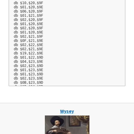
db $10,$20,$9F
db $01,$20,$9E
db $06,$20,$9F
db $01,$21,$9F
db $02,$20,$9F
db $01,$20,$9E
db $02,$20,$9F
db $01,$20,$9E
db $02,$21,$9F
db $0F,$21,$9E
db $02,$22,$9E
db $02,$21,$9E
db $19,$22,$9E
db $01,$22,$9D
db $04,$23,$9E
db $02,$23,$9D
db $01,$23,$9E
db $01,$23,$9D
db $02,$23,$9E
db $0B,$23,$9D
db $1B,$24,$9D
db $63,$25,$9D
db $00
.Table2
db $13,$43
Wysey
db $05,$44
db $04,$45
db $05,$46
db $05,$47
db $04,$48
db $06,$49