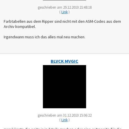
geschrieben am 29.12.2010 21:48:18
(
Link
)
Farbtabellen aus dem Ripper sind nicht mit den ASM-Codes aus dem
Archiv kompatibel.
Irgendwann muss ich das alles mal neu machen.
BLVCK MVGIC
geschrieben am 31.12.2010 15:06:22
(
Link
)