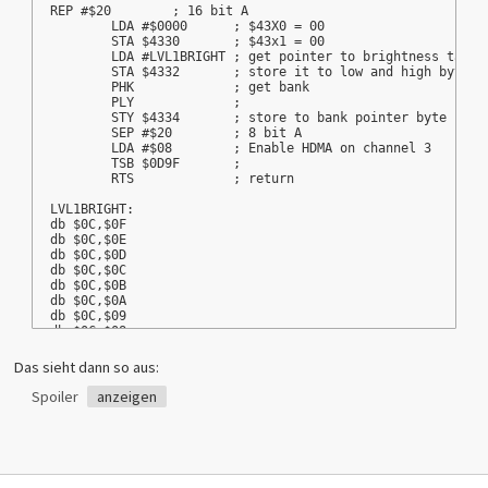
REP #$20	; 16 bit A
	LDA #$0000	; $43X0 = 00 
	STA $4330	; $43x1 = 00
	LDA #LVL1BRIGHT	; get pointer to brightness table
	STA $4332	; store it to low and high byte
	PHK		; get bank
	PLY		;
	STY $4334	; store to bank pointer byte
	SEP #$20	; 8 bit A
	LDA #$08	; Enable HDMA on channel 3
	TSB $0D9F	;
	RTS		; return
LVL1BRIGHT:
db $0C,$0F
db $0C,$0E
db $0C,$0D
db $0C,$0C
db $0C,$0B
db $0C,$0A
db $0C,$09
db $0C,$08
db $0C,$07
db $0C,$06
Das sieht dann so aus:
db $0C,$05
db $0C,$04
Spoiler
anzeigen
db $0C,$03
db $0C,$02
db $0C,$01
db $0C,$00
db $00