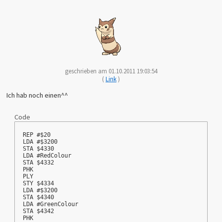
geschrieben am 01.10.2011 19:03:54
(
Link
)
Ich hab noch einen^^
Code
REP #$20
LDA #$3200
STA $4330
LDA #RedColour
STA $4332
PHK
PLY
STY $4334
LDA #$3200
STA $4340
LDA #GreenColour
STA $4342
PHK