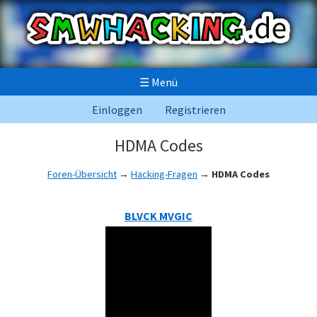
☰
Menü
Einloggen
Registrieren
HDMA Codes
Foren-Übersicht
→
Hacking-Fragen
→
HDMA Codes
BLVCK MVGIC