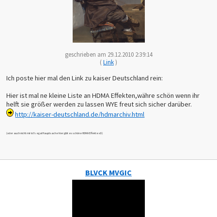
db $04,$4A
db $06,$4B
db $04,$4C
db $05,$4D
db $05,$4E
db $04,$4F
db $05,$50
db $04,$51
geschrieben am 29.12.2010 2:39:14
db $05,$52
(
Link
)
db $04,$53
db $06,$54
Ich poste hier mal den Link zu kaiser Deutschland rein:
db $04,$55
db $05,$56
db $04,$57
Hier ist mal ne kleine Liste an HDMA Effekten,währe schön wenn ihr
db $05,$58
helft sie größer werden zu lassen WYE freut sich sicher darüber.
db $04,$59
db $06,$5A
http://kaiser-deutschland.de/hdmarchiv.html
db $60,$5B
db $00
(oder auch nicht mir ist's egal Hauptsache hier gibt es schöne HDMA Effekte xD)
BLVCK MVGIC