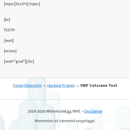
[topic]TestTV[/topic]
[br]
TEST!!!
[wait]
[erase]
[end="goal"][/br]
Foren-Übersicht
→
Hacking-Fragen
→
VWF Cutscene Tool
2016-2026 WhiteYoshiEgg/WYE. •
Disclaimer
Momentan ist niemand eingeloggt.