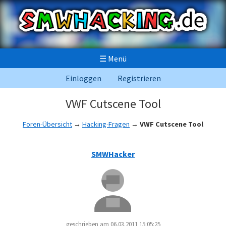
☰
Menü
Einloggen
Registrieren
VWF Cutscene Tool
Foren-Übersicht
→
Hacking-Fragen
→
VWF Cutscene Tool
SMWHacker
geschrieben am 06.03.2011 15:05:25