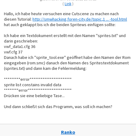
(
Link
)
Hallo, ich habe heute versuchen eine Cutscene zu machen nach
diesen Tutorial:
http://smwhacking.foren-city.de/topic,1 ... -tool.html
hat auch geklappt bis ich die beiden Spritews einfügen sollte:
Ich habe ein Textdokument erstellt mit den Namen "sprites.txt" und
darin geschrieben:
vwf_data1.cfg 36
vwf.cfg 37
Danach habe ich "sprite_tool.exe" geöffnet habe den Namen der Rom
eingegeben (rom.smc) danach den Namen des Spritestextdokument
(sprites.txt) und dann kam die Fehlermeldung:
*********error***********************
sprite list constains invalid data
********error************************
Drücken sie eine beliebige Tase...
Und dann schließt sich das Programm, was soll ich machen?
Ranko