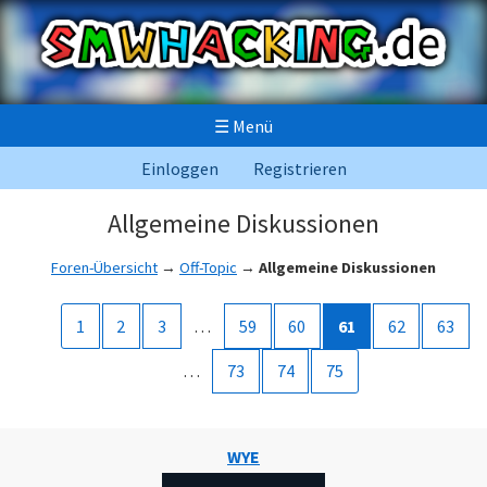
☰
Menü
Einloggen
Registrieren
Allgemeine Diskussionen
Foren-Übersicht
→
Off-Topic
→
Allgemeine Diskussionen
1
2
3
…
59
60
61
62
63
…
73
74
75
WYE