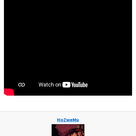
HoZweMu