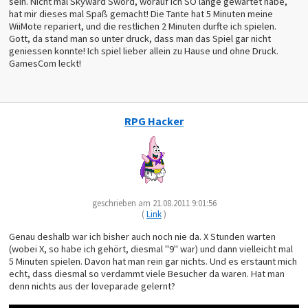
sein. Nicht mal Skyward Sword, worauf ich SO lange gewartet habe,
hat mir dieses mal Spaß gemacht! Die Tante hat 5 Minuten meine
WiiMote repariert, und die restlichen 2 Minuten durfte ich spielen.
Gott, da stand man so unter druck, dass man das Spiel gar nicht
geniessen konnte! Ich spiel lieber allein zu Hause und ohne Druck.
GamesCom leckt!
RPG Hacker
geschrieben am 21.08.2011 9:01:56
(
Link
)
Genau deshalb war ich bisher auch noch nie da. X Stunden warten
(wobei X, so habe ich gehört, diesmal "9" war) und dann vielleicht mal
5 Minuten spielen. Davon hat man rein gar nichts. Und es erstaunt mich
echt, dass diesmal so verdammt viele Besucher da waren. Hat man
denn nichts aus der loveparade gelernt?