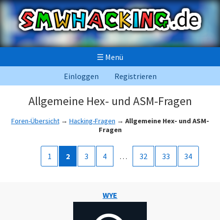
☰
Menü
Einloggen
Registrieren
Allgemeine Hex- und ASM-Fragen
Foren-Übersicht
→
Hacking-Fragen
→
Allgemeine Hex- und ASM-
Fragen
1
2
3
4
…
32
33
34
WYE