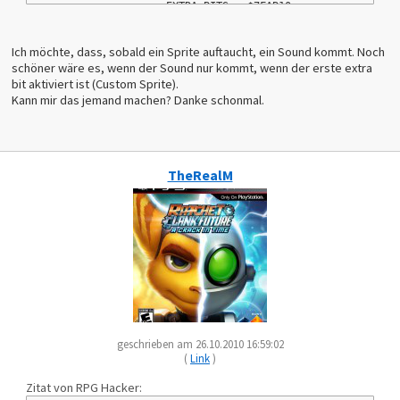
                    EXTRA_BITS = $7FAB10
                    NEW_SPRITE_NUM = $7FAB9E
TBL_B2D0            dcb $F0,$FF
Ich möchte, dass, sobald ein Sprite auftaucht, ein Sound kommt. Noch
TBL_B2D2            dcb $FF,$00
schöner wäre es, wenn der Sound nur kommt, wenn der erste extra
TBL_B2D4            dcb $10,$F0
bit aktiviert ist (Custom Sprite).
SPRITE_CODE_START   
Kann mir das jemand machen? Danke schonmal.
		    PHX 
                    PHY 
                    LDY #$00 
                    LDX #$0B 
                    Loop: 
TheRealM
                    LDA $9E,x 
                    CMP #$C2 
                    BNE KeinBlurp 
                    INY 
                    KeinBlurp: 
                    DEX 
                    CPX #$FF 
                    BNE Loop 
                    CPY #10 ;Max. Blurps 
                    BCC Weitermachen 
                    PLY 
                    PLX 
geschrieben am 26.10.2010 16:59:02
                    RTS 
(
Link
)
                    Weitermachen: 
                    PLY 
Zitat von RPG Hacker:
                    PLX