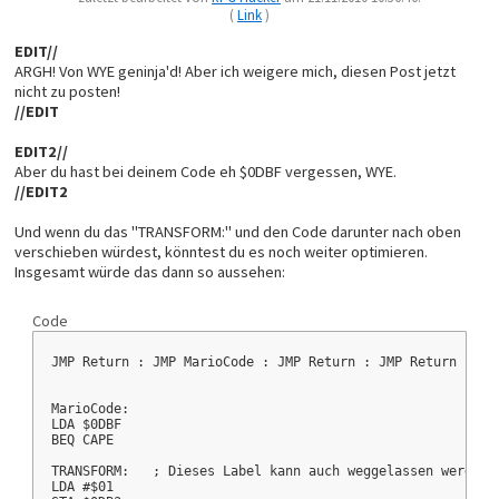
(
Link
)
EDIT//
ARGH! Von WYE geninja'd! Aber ich weigere mich, diesen Post jetzt
nicht zu posten!
//EDIT
EDIT2//
Aber du hast bei deinem Code eh $0DBF vergessen, WYE.
//EDIT2
Und wenn du das "TRANSFORM:" und den Code darunter nach oben
verschieben würdest, könntest du es noch weiter optimieren.
Insgesamt würde das dann so aussehen:
Code
JMP Return : JMP MarioCode : JMP Return : JMP Return : JM
MarioCode:
LDA $0DBF
BEQ CAPE
TRANSFORM:   ; Dieses Label kann auch weggelassen werden
LDA #$01