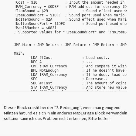
!Cost = $10		; Input the amount needed in hex.
!RAM_Currency = $0DBF	; RAM address for currenc
!ItemSound = $29		; Sound effect
!ItemSoundPort = $1DFC	; Sound port used when
!NoItemSound = $2A	; Sound effect used when M
!NoItemSoundPort = $1DFC	; Sound port 
!Map16Number = $0831
; Supported values for "!ItemSoundPort" and "!NoItemSound
JMP Main : JMP Return : JMP Return : JMP Return : JMP Ret
Main:	
	LDA #!Cost		; Load cost..
	DEC A			; ...
	CMP !RAM_Currency	; And compare it wi
	BPL NotEnough		; If he doesn't ha
	LDA !RAM_Currency	; If he does, load coins
	SEC			; Decrease..
	SBC #!Cost		; The amount of coins
	STA !RAM_Currency	; And store new value.
	LDA #!ItemSound		; And play a sound..
	STA !ItemSoundPort	; And store it.
	LDX #!Map16Number 
	JSR ChangeMap16
Dieser Block crasht bei der "2. Bedingung", wenn man genügend
	BRA Return		; Return
Münzen hat und es sich in ein anderes Map16Page Block verwandeln
NotEnough:
	LDA #!NoItemSound	; Play a sound..
soll...nur kann ich das Problem nicht erkennen, Bitte helfen!
	STA !NoItemSoundPort	; And store it.
	LDA #$03	; Level Number to play message f
	STA $13BF	; Write New Level Number
	LDA #$02	;Message Number (1 or 2)