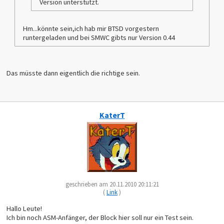
Version unterstützt.
                    ADC $1C    
                    STA $D8,x  
                    LDA $1D    
                    ADC #$00   
Hm...könnte sein,ich hab mir BTSD vorgestern
                    STA $14D4,x
runtergeladen und bei SMWC gibts nur Version 0.44
                    LDA $148E  
                    AND #$01   
                    TAY        
                    LDA TBL_B2D0,y
                    CLC        
Das müsste dann eigentlich die richtige sein.
                    ADC $1A    
                    STA $E4,x  
                    LDA $1B    
                    ADC TBL_B2D2,y
                    STA $14E0,x
                    LDA TBL_B2D4,y
KaterT
                    STA $B6,x  
RETURN              RTS        
geschrieben am 20.11.2010 20:11:21
(
Link
)
Hallo Leute!
Ich bin noch ASM-Anfänger, der Block hier soll nur ein Test sein.