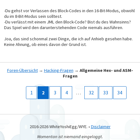
SEC
SBC #$0080
-Du gehst vor Verlassen des Block-Codes in den 16-Bit-Modus, obwohl
TAX
du im 8-Bit-Modus sein solltest.
LDY $1C
LDA $1933
-Du verlässt mit einem JML den Block-Code? Bist du des Wahnsinns?
BEQ CurrentLayer
Das Spiel wird den darunterstehenden Code niemals ausführen.
LDX $1E
LDA $20
SEC
Joa, das sind schonmal zwei Dinge, die ich auf Anhieb gesehen habe.
SBC #$0080
Keine Ahnung, ob eines davon der Grund ist.
TAY
BRA CurrentLayer
LayerSwitch: 
LDX $1A
LDA $1C
SEC
Foren-Übersicht
→
Hacking-Fragen
→
Allgemeine Hex- und ASM-
SBC #$0080
Fragen
TAY
LDA $1933
BEQ CurrentLayer
LDA $1E
1
2
3
4
…
32
33
34
SEC
SBC #$0080
TAX
LDY $20
CurrentLayer:
STX $08
STY $0A
LDA $98
2016-2026 WhiteYoshiEgg/WYE. •
Disclaimer
AND #$01F0
STA $04
Momentan ist niemand eingeloggt.
LDA $9A