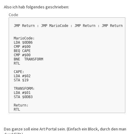
Also ich hab folgendes geschrieben:
Code
JMP Return : JMP MarioCode : JMP Return : JMP Return : JM
MarioCode:
LDA $0DB6
CMP #$00
BEQ CAPE
CMP #$00
BNE  TRANSFORM
RTL
CAPE:
LDA #$02
STA $19
TRANSFORM:
LDA #$01
STA $0DB3
Return:
RTL
Das ganze soll eine Art Portal sein. (Einfach ein Block, durch den man