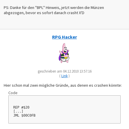
ASL A
ORA #$20
PS: Danke für den "BPL" Hinweis, jetzt werden die Münzen
STA $04
abgezogen, bevor es sofort danach crasht X'D
CPX #$0000
BEQ NoAdd
CLC
ADC #$10
STA $04
NoAdd:
RPG Hacker
LDA $98
AND #$F0
CLC
ASL A
ROL A
STA $05
ROL A
AND #$03
geschrieben am 04.12.2010 13:57:16
ORA $04
STA $06
(
Link
)
LDA $9A
AND #$F0
Hier schon mal zwei mögliche Gründe, aus denen es crashen könnte:
REP 3 : LSR A
STA $04
Code
LDA $05
AND #$C0
ORA $04
STA $07
REP #$20
REP #$20
[...]
LDA $09
JML $00C0FB
AND #$0001
BNE LayerSwitch
LDA $1A