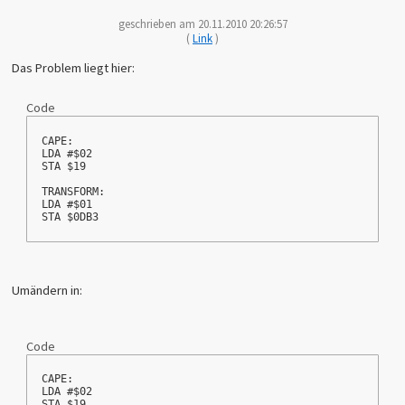
geschrieben am 20.11.2010 20:26:57
(
Link
)
Das Problem liegt hier:
Code
CAPE:
LDA #$02
STA $19
TRANSFORM:
LDA #$01
STA $0DB3
Umändern in:
Code
CAPE:
LDA #$02
STA $19