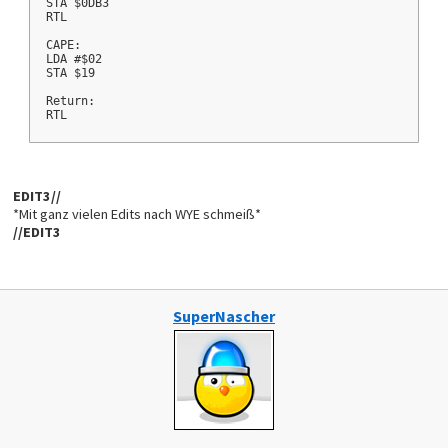
STA $0DB3
RTL
CAPE:
LDA #$02
STA $19
Return:
RTL
EDIT3//
*Mit ganz vielen Edits nach WYE schmeiß*
//EDIT3
SuperNascher