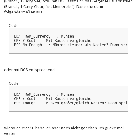
(Branch, if Carry Set) bzw. mit BCC lässt sich das Gegenteil ausdrücken
SkipShift:
(Branch, if Carry Clear; "ist kleiner als"). Das sähe dann
LDY $0E
LDA $09
folgendermaßen aus:
AND #$01
BEQ LeaveXY
LDA $9B
Code
STA $00
LDA $99
LDA !RAM_Currency   ; Münzen
STA $9B
CMP #!Cost   ; Mit Kosten vergleichern
LDA $00
BCC NotEnough   ; Münzen kleiner als Kosten? Dann springe
STA $99
LDY $0C
LeaveXY:
CPY #$0200
BCS PrematureEnd
LDA $1933
oder mit BCS entsprechend:
ASL A
TAX
LDA $BEA8,x
Code
STA $65
LDA $BEA9,x
STA $66
LDA !RAM_Currency   ; Münzen
STZ $67
CMP #!Cost   ; Mit Kosten vergleichern
LDA $1925
BCS Enough   ; Münzen größer/gleich Kosten? Dann springe.
ASL A
TAY
LDA [$65],y
STA $04
INY
LDA [$65],y
Wieso es crasht, habe ich aber noch nicht gesehen. Ich gucke mal
STA $05
weiter.
STZ $06