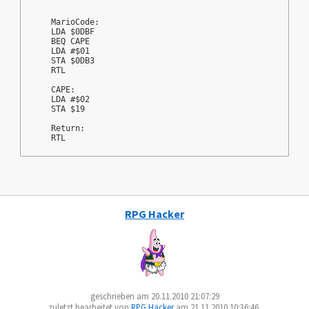
    MarioCode:
    LDA $0DBF
    BEQ CAPE
    LDA #$01
    STA $0DB3
    RTL
    CAPE:
    LDA #$02
    STA $19
    Return:
    RTL
RPG Hacker
geschrieben am 20.11.2010 21:07:29
zuletzt bearbeitet von
RPG Hacker
am 21.11.2010 10:36:46.