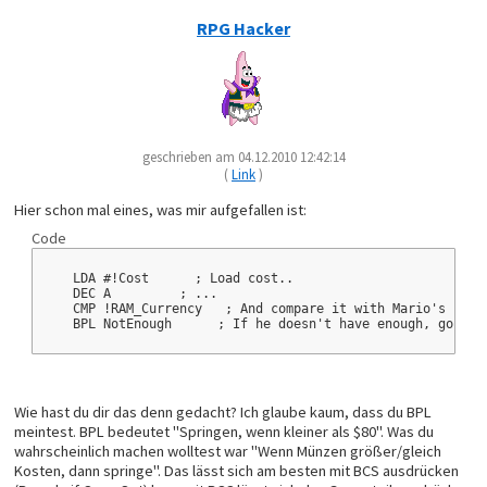
	STA $1426	;Play Message
Return:	
RPG Hacker
RTL			; Return
PrematureEnd:
PLX
PLY
PLB
PLP
geschrieben am 04.12.2010 12:42:14
RTS
(
Link
)
ChangeMap16:
PHP
SEP #$20
Hier schon mal eines, was mir aufgefallen ist:
PHB
Code
PHY
LDA #$00
PHA
   LDA #!Cost      ; Load cost..
PLB
   DEC A         ; ...
REP #$30
   CMP !RAM_Currency   ; And compare it with Mario's coin
PHX
   BPL NotEnough      ; If he doesn't have enough, go to 
LDA $9A
STA $0C
LDA $98
STA $0E
LDA #$0000
SEP #$20
Wie hast du dir das denn gedacht? Ich glaube kaum, dass du BPL
LDA $5B
meintest. BPL bedeutet "Springen, wenn kleiner als $80". Was du
STA $09
wahrscheinlich machen wolltest war "Wenn Münzen größer/gleich
LDA $1933
BEQ SkipShift
Kosten, dann springe". Das lässt sich am besten mit BCS ausdrücken
LSR $09