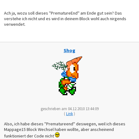
LDA $9B
STA $07
ASL A
Ach ja, wozu soll dieses "PrematureEnd" am Ende gut sein? Das
CLC
verstehe ich nicht und es wird in deinem Block wohl auch nirgends
ADC $07
verwendet.
TAY
LDA [$04],y
STA $6B
STA $6E
INY
LDA [$04],y
Shog
STA $6C
STA $6F
LDA #$7E
STA $6D
INC A
STA $70
LDA $09
AND #$01
BEQ SwitchXY
LDA $99		
LSR A
LDA $9B
AND #$01
BRA CurrentXY
geschrieben am 04.12.2010 13:44:09
SwitchXY:
(
Link
)
LDA $9B
LSR A
Also, ich habe dieses "Prematureend" deswegen, weil ich dieses
LDA $99
CurrentXY:
Mappage15 Block Wechsel haben wollte, aber anscheinend
ROL A
funktioniert der Code nicht
ASL A