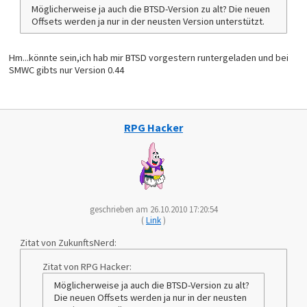
		    LDA $14  
Möglicherweise ja auch die BTSD-Version zu alt? Die neuen
                    AND #$7F
Offsets werden ja nur in der neusten Version unterstützt.
                    ORA $9D   
                    BNE RETURN
                    JSL $02A9DE
                    BMI RETURN
Hm...könnte sein,ich hab mir BTSD vorgestern runtergeladen und bei
                    TYX        
SMWC gibts nur Version 0.44
                    LDA #$01                ; store sprit
                    STA $14C8,x
                    LDA $18B9               ; check if fi
                    AND #$40
RPG Hacker
                    BNE CUST
NORMAL              LDA #SPRITE_TO_GEN      ; store sprit
                    STA $9E,x
                    JSL $07F7D2             ; reset sprit
                    BRA SHARED                    
CUST                LDA #CUST_SPRITE_TO_GEN ; store custo
                    STA NEW_SPRITE_NUM,x  
geschrieben am 26.10.2010 17:20:54
                    JSL $07F7D2             ; reset sprit
(
Link
)
                    JSL $0187A7             ; get table v
                    LDA #$08                ; mark as ini
Zitat von ZukunftsNerd:
                    STA EXTRA_BITS,x
Zitat von RPG Hacker:
SHARED              JSL $01ACF9
Möglicherweise ja auch die BTSD-Version zu alt?
                    AND #$7F   
Die neuen Offsets werden ja nur in der neusten
                    ADC #$40   