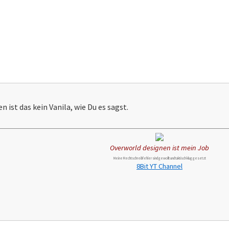
ist das kein Vanila, wie Du es sagst.
Overworld designen ist mein Job
Meine Rechtschreibfehler sind gewollt und taktisch klug gesetzt
8Bit YT Channel