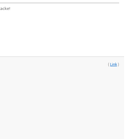
tacke!
(
Link
)