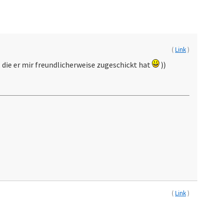
(
Link
)
die er mir freundlicherweise zugeschickt hat
))
(
Link
)