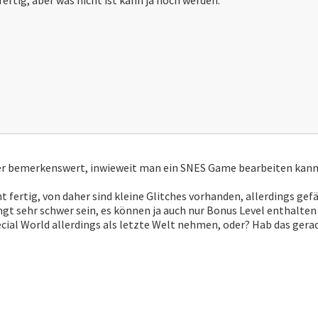
fertig, aber was nicht ist kann ja noch werden.
der bemerkenswert, inwieweit man ein SNES Game bearbeiten kann.
cht fertig, von daher sind kleine Glitches vorhanden, allerdings gefä
gt sehr schwer sein, es können ja auch nur Bonus Level enthalten 
ecial World allerdings als letzte Welt nehmen, oder? Hab das gerad