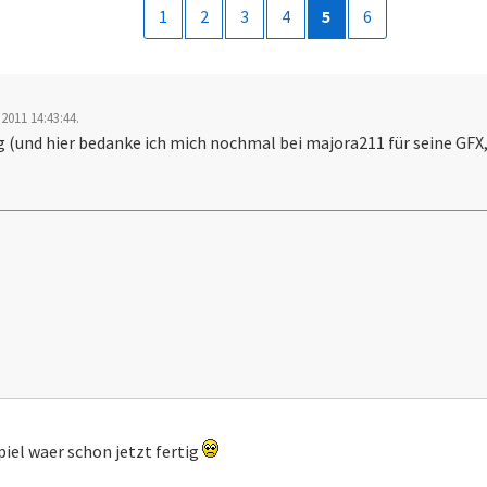
1
2
3
4
5
6
2011 14:43:44.
(und hier bedanke ich mich nochmal bei majora211 für seine GFX, 
piel waer schon jetzt fertig