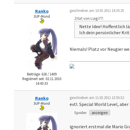
Ranko
geschrieben am 10.03.2011 14:35:25
3UP-Mond
Zitat von Luigi77:
Nette Idee! Hoffentlich l
Ich dein persönlicher Krit
Niemals! Platz vor Neugier we
Beiträge: 626 / 1409
Registriert seit: 02.11.2010
14:43:33
Ranko
geschrieben am 11.03.2011 13:55:32
3UP-Mond
evtl. Special World Level, aber 
Spoiler
anzeigen
ignoriert erstmal die Mario Gr