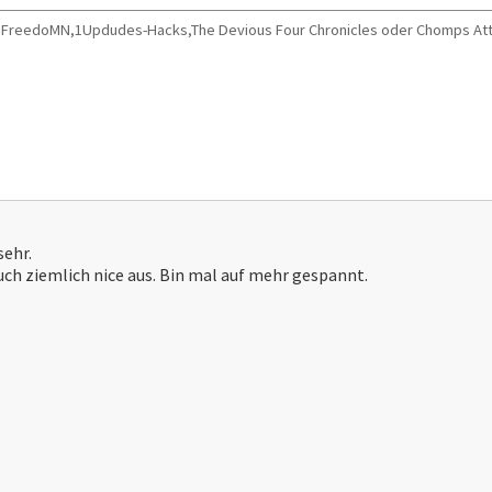
SMW FreedoMN,1Updudes-Hacks,The Devious Four Chronicles oder Chomps At
sehr.
auch ziemlich nice aus. Bin mal auf mehr gespannt.