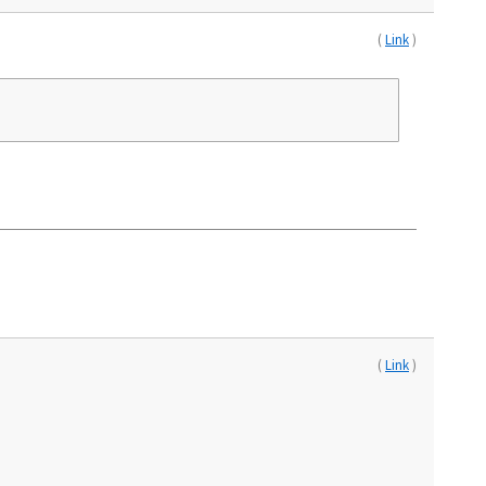
(
Link
)
(
Link
)