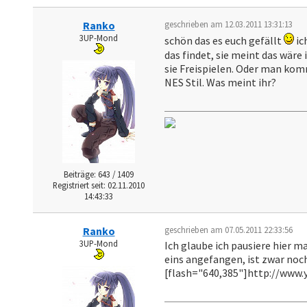
Ranko
geschrieben am 12.03.2011 13:31:13
3UP-Mond
schön das es euch gefällt
ic
das findet, sie meint das wäre 
sie Freispielen. Oder man komm
NES Stil. Was meint ihr?
Beiträge: 643 / 1409
Registriert seit: 02.11.2010
14:43:33
Ranko
geschrieben am 07.05.2011 22:33:56
3UP-Mond
Ich glaube ich pausiere hier m
eins angefangen, ist zwar noc
[flash="640,385"]http://www