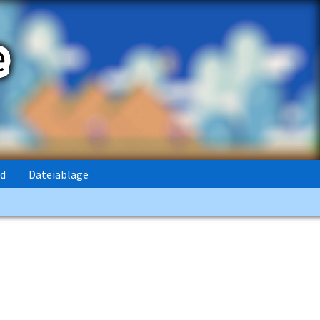
rd
Dateiablage