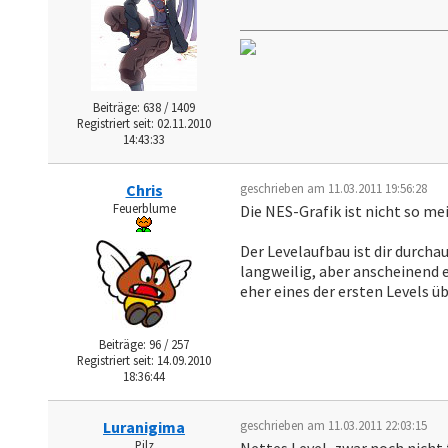
Beiträge: 638 / 1409
Registriert seit: 02.11.2010
14:43:33
Chris
geschrieben am 11.03.2011 19:56:28
Feuerblume
Die NES-Grafik ist nicht so me
Der Levelaufbau ist dir durcha
langweilig, aber anscheinend e
eher eines der ersten Levels ü
Beiträge: 96 / 257
Registriert seit: 14.09.2010
18:36:44
Luranigima
geschrieben am 11.03.2011 22:03:15
Pilz