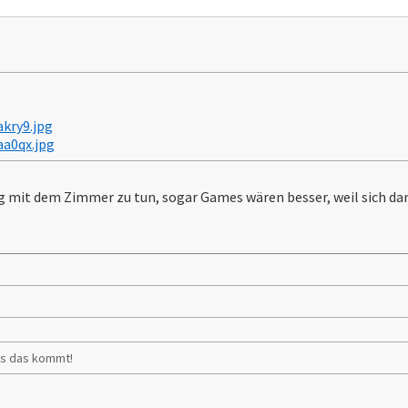
akry9.jpg
aa0qx.jpg
mit dem Zimmer zu tun, sogar Games wären besser, weil sich dar
:
ss das kommt!