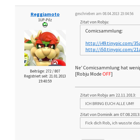
Reggiamoto
geschrieben am 08.04.2013 23:04:56
1UP-Pilz
Zitat von Robju:
Comicsammlung:
http://i49.tinypic.com/35
http://i50.tinypic.com/21
Ne' Comicsammlung hat wenig 
Beiträge: 272 / 807
[Robju Mode
OFF
]
Registriert seit: 21.01.2013
19:40:59
Zitat von Robju am 22.11.2013:
ICH BRING EUCH ALLE UM!!
Zitat von Dominik am 07.08.2013
Fick dich Rob, ich wusste da