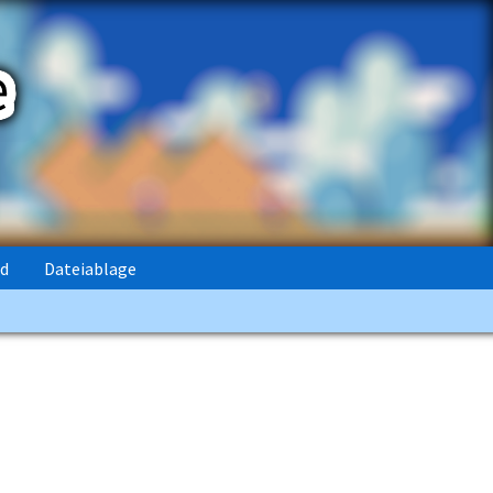
rd
Dateiablage