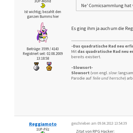
3UP-Mond
Ne' Comicsammlung hat 
Ist wichtig; bezahlt den
ganzen Bumms hier
Es ging ihm ja auch um die Reg
-Das quadratische Rad neu erf
Beiträge: 3599 / 4143
Mit
das quadratische Rad neu e
Registriert seit: 02.08.2009
bereits existiert.
13:18:58
-Slowsort-
Slowsort
(von engl.
slow
: langsam
Parodie auf
Teile und herrsche
) arb
Reggiamoto
geschrieben am 09.04.2013 13:54:39
1UP-Pilz
Zitat von RPG Hacker: