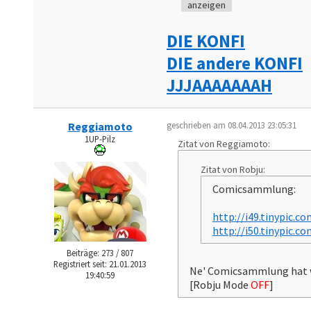
anzeigen
DIE KONFI
DIE andere KONFI
JJJAAAAAAAH
Reggiamoto
geschrieben am 08.04.2013 23:05:31
1UP-Pilz
Zitat von Reggiamoto:
Zitat von Robju:
Comicsammlung:
http://i49.tinypic.c
http://i50.tinypic.c
Beiträge: 273 / 807
Registriert seit: 21.01.2013
Ne' Comicsammlung hat we
19:40:59
[Robju Mode
OFF
]