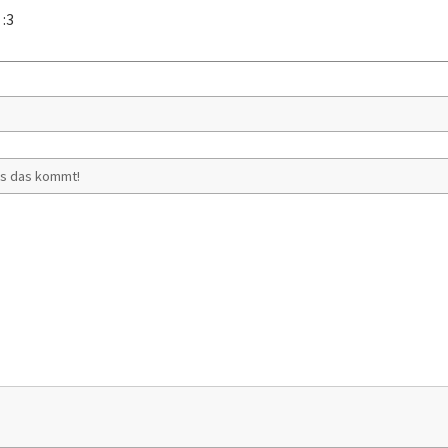
:3
:
ss das kommt!