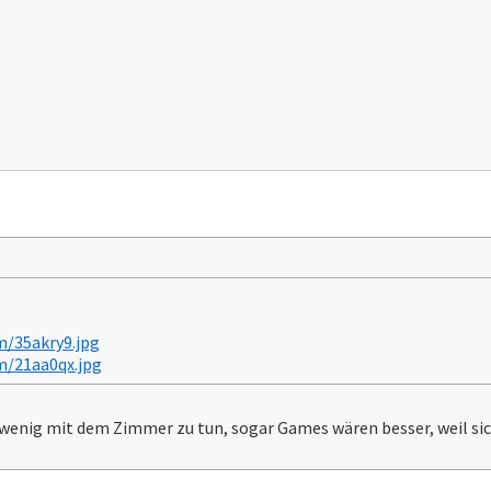
om/35akry9.jpg
om/21aa0qx.jpg
nig mit dem Zimmer zu tun, sogar Games wären besser, weil sic