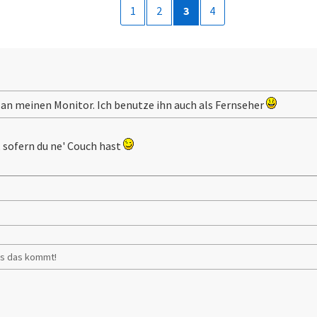
1
2
3
4
 an meinen Monitor. Ich benutze ihn auch als Fernseher
 sofern du ne' Couch hast
:
ss das kommt!