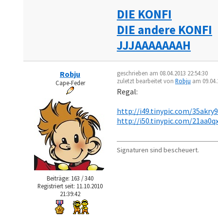
DIE KONFI
DIE andere KONFI
JJJAAAAAAAH
Robju
geschrieben am 08.04.2013 22:54:30
zuletzt bearbeitet von
Robju
am 09.04.2
Cape-Feder
Regal:
http://i49.tinypic.com/35akry9
http://i50.tinypic.com/21aa0qx
Signaturen sind bescheuert.
Beiträge: 163 / 340
Registriert seit: 11.10.2010
21:39:42