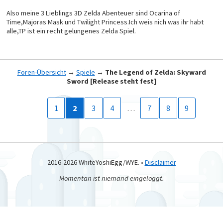
Also meine 3 Lieblings 3D Zelda Abenteuer sind Ocarina of
Time,Majoras Mask und Twilight Princess.Ich weis nich was ihr habt
alle,TP ist ein recht gelungenes Zelda Spiel.
Foren-Übersicht
→
Spiele
→
The Legend of Zelda: Skyward
Sword [Release steht fest]
1
2
3
4
…
7
8
9
2016-2026 WhiteYoshiEgg/WYE. •
Disclaimer
Momentan ist niemand eingeloggt.