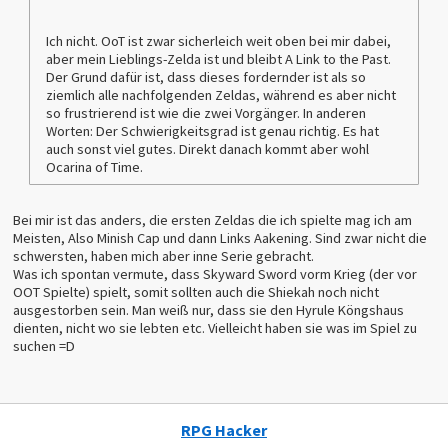
Ich nicht. OoT ist zwar sicherleich weit oben bei mir dabei,
aber mein Lieblings-Zelda ist und bleibt A Link to the Past.
Der Grund dafür ist, dass dieses fordernder ist als so
ziemlich alle nachfolgenden Zeldas, während es aber nicht
so frustrierend ist wie die zwei Vorgänger. In anderen
Worten: Der Schwierigkeitsgrad ist genau richtig. Es hat
auch sonst viel gutes. Direkt danach kommt aber wohl
Ocarina of Time.
Bei mir ist das anders, die ersten Zeldas die ich spielte mag ich am
Meisten, Also Minish Cap und dann Links Aakening. Sind zwar nicht die
schwersten, haben mich aber inne Serie gebracht.
Was ich spontan vermute, dass Skyward Sword vorm Krieg (der vor
OOT Spielte) spielt, somit sollten auch die Shiekah noch nicht
ausgestorben sein. Man weiß nur, dass sie den Hyrule Köngshaus
dienten, nicht wo sie lebten etc. Vielleicht haben sie was im Spiel zu
suchen =D
RPG Hacker