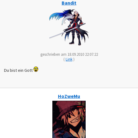
Bandit
geschrieben am 18.09.2010 22:07:22
(
Link
)
Du bist ein Gott
HoZweMu