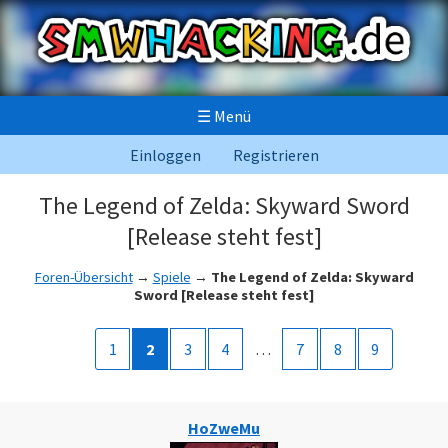
☰
Menü
Einloggen
Registrieren
The Legend of Zelda: Skyward Sword
[Release steht fest]
Foren-Übersicht
→
Spiele
→
The Legend of Zelda: Skyward
Sword [Release steht fest]
1
2
3
4
…
7
8
9
HoZweMu