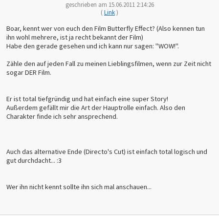
geschrieben am 15.06.2011 2:14:26
(
Link
)
Boar, kennt wer von euch den Film Butterfly Effect? (Also kennen tun
ihn wohl mehrere, ist ja recht bekannt der Film)
Habe den gerade gesehen und ich kann nur sagen: "WOW!".
Zähle den auf jeden Fall zu meinen Lieblingsfilmen, wenn zur Zeit nicht
sogar DER Film.
Er ist total tiefgründig und hat einfach eine super Story!
Außerdem gefällt mir die Art der Hauptrolle einfach. Also den
Charakter finde ich sehr ansprechend.
Auch das alternative Ende (Directo's Cut) ist einfach total logisch und
gut durchdacht... :3
Wer ihn nicht kennt sollte ihn sich mal anschauen...