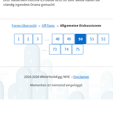
ständig irgendein Drama gemacht.
Foren-Übersicht
→
Off-Topic
→
Allgemeine Diskussionen
1
2
3
…
48
49
50
51
52
…
73
74
75
2016-2026 WhiteYoshiEgg/WYE. •
Disclaimer
Momentan ist niemand eingeloggt.