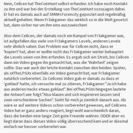
Nein, Cellcen hat TheCoinHunt selbst erfunden. Ich habe noch Kontakt
zu ihm und war bei der Erstellung von TheCoinHunt sozusagen dabei.
Er hat es damals auch auf SMWH.Forencity gepostet und regelmäßig
aktuell gehalten. Wenn Fr3akgamer das wirklich so in die Welt gesetzt
hat, dann sicher nur um ihm eins auszuwischen!
Also dem Cellcen, der damals noch ein Kumpel von Fr3akgamer war,
ist aufgefallen das viele von Fr3akgamers Levels, anderen Levels
sehr ähnlich sahen. Das Problem war für Cellcen nicht, dass er
'kopiert' hat, aber er wollte nicht das Fr3akgamer weiter behauptet
die Levels seien von ihm erfunden. Es ergab sich ein Streit, bis Cellcen
dann ein Video gegen ihn gemacht hat, was die 'Wahrheit' zeigen
sollte. Das war auch der letzte Kontakt zwischen den beiden. Später,
als xXTheLPGXx ebenfalls ein Video gemacht hat, war Fr3akgamer
natürlich vorbereitet. Zu Cellcens Video gab er damals zu dass er
'geklaut' hatte, ich versuche mal zu zitieren, Fr3akgamer:"Ja ich habe
aus anderen Hacks etwas geklaut". Bei xXTheLPGXx hingegen lautete
die Antwort wie folgt:"Also klauen und sich inspirieren lassen sind
zwei verschiedene Sachen". Sieht für mich ja ziemlich danach aus. Als
wäre er auf weitere Videos schon vorbereitet gewesen, auf Cellcens
Video hat er ganz anders reagiert, liegt wohl warscheinlich daran,
dass die beiden eine lange Zeit gute Freunde wahren. ODER aber es
liegt daran dass dieses Video völlig überraschend kam und er diesmal
einfach nur besser vorbereitet war.