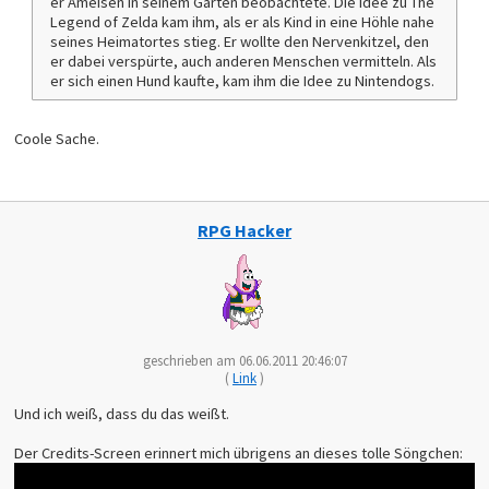
er Ameisen in seinem Garten beobachtete. Die Idee zu The
Legend of Zelda kam ihm, als er als Kind in eine Höhle nahe
seines Heimatortes stieg. Er wollte den Nervenkitzel, den
er dabei verspürte, auch anderen Menschen vermitteln. Als
er sich einen Hund kaufte, kam ihm die Idee zu Nintendogs.
Coole Sache.
RPG Hacker
geschrieben am 06.06.2011 20:46:07
(
Link
)
Und ich weiß, dass du das weißt.
Der Credits-Screen erinnert mich übrigens an dieses tolle Söngchen: