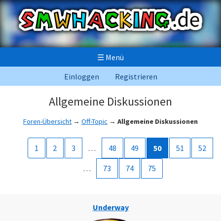
☰
Menü
Einloggen
Registrieren
Allgemeine Diskussionen
Foren-Übersicht
→
Off-Topic
→
Allgemeine Diskussionen
1
2
3
…
48
49
50
51
52
…
73
74
75
Underway