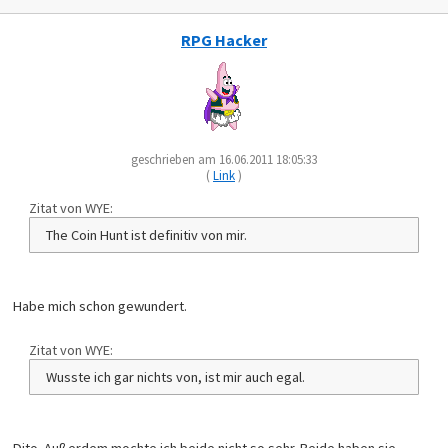
RPG Hacker
geschrieben am 16.06.2011 18:05:33
(
Link
)
Zitat von WYE:
The Coin Hunt ist definitiv von mir.
Habe mich schon gewundert.
Zitat von WYE:
Wusste ich gar nichts von, ist mir auch egal.
Dito. Außerdem mochte ich beide nicht so sehr. Beide haben sie