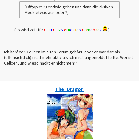
(Offtopic: Irgendwie gehen uns dann die aktiven
Mods etwas aus oder ?)
(Es wird zeit für
C
E
L
L
C
E
N
S
e
r
n
e
u
t
e
s
C
o
m
e
b
a
c
k
)
Ich hab' von Cellcen im alten Forum gehört, aber er war damals
(offensichtlich) nicht mehr aktiv als ich mich angemeldet hatte. Wer ist
Cellcen, und wieso hackt er nicht mehr?
The_Dragon