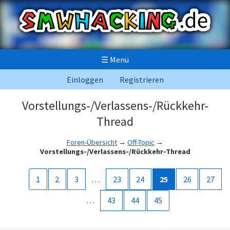
☰
Menü
Einloggen
Registrieren
Vorstellungs-/Verlassens-/Rückkehr-
Thread
Foren-Übersicht
→
Off-Topic
→
Vorstellungs-/Verlassens-/Rückkehr-Thread
1
2
3
…
23
24
25
26
27
…
43
44
45