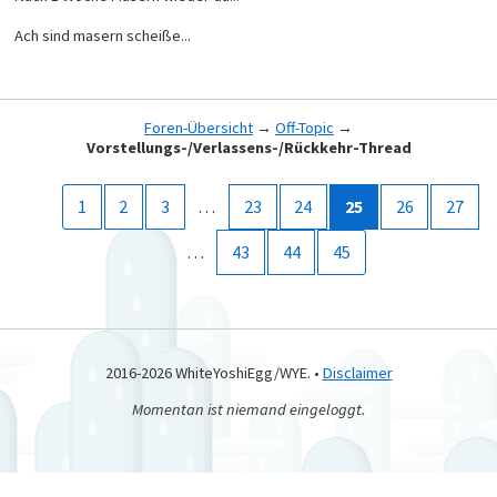
Ach sind masern scheiße...
Foren-Übersicht
→
Off-Topic
→
Vorstellungs-/Verlassens-/Rückkehr-Thread
1
2
3
…
23
24
25
26
27
…
43
44
45
2016-2026 WhiteYoshiEgg/WYE. •
Disclaimer
Momentan ist niemand eingeloggt.