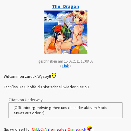
The_Dragon
geschrieben am 15.06.2011 15:08:56
(
Link
)
Wilkommen zurück Wysey!!
Tschüss DaX, hoffe du bist schnell wieder hier! :-3
Zitat von Underway:
(Offtopic: Irgendwie gehen uns dann die aktiven Mods
etwas aus oder ?)
(Es wird zeit für
C
E
L
L
C
E
N
S
e
r
n
e
u
t
e
s
C
o
m
e
b
a
c
k
)