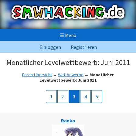
☰
Menü
Einloggen
Registrieren
Monatlicher Levelwettbewerb: Juni 2011
Foren-Übersicht
→
Wettbewerbe
→
Monatlicher
Levelwettbewerb: Juni 2011
1
2
3
4
5
Ranko