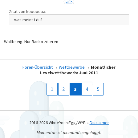
(
Link
)
Zitat von kooooopa:
was meinst du?
Wollte eig. Nur Ranko zitieren
Foren-Übersicht
→
Wettbewerbe
→
Monatlicher
Levelwettbewerb: Juni 2011
1
2
3
4
5
2016-2026 WhiteYoshiEgg/WYE. •
Disclaimer
Momentan ist niemand eingeloggt.