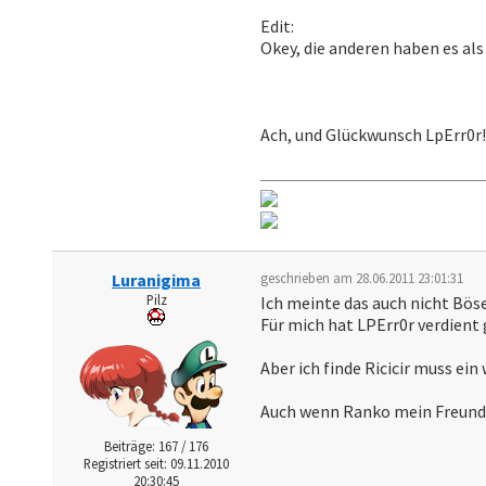
Edit:
Okey, die anderen haben es als 
Ach, und Glückwunsch LpErr0r!
Luranigima
geschrieben am 28.06.2011 23:01:31
Pilz
Ich meinte das auch nicht Böse
Für mich hat LPErr0r verdien
Aber ich finde Ricicir muss e
Auch wenn Ranko mein Freund is
Beiträge: 167 / 176
Registriert seit: 09.11.2010
20:30:45