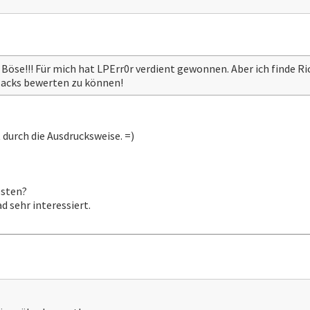
 Böse!!! Für mich hat LPErr0r verdient gewonnen. Aber ich finde Ric
acks bewerten zu können!
t durch die Ausdrucksweise. =)
esten?
d sehr interessiert.