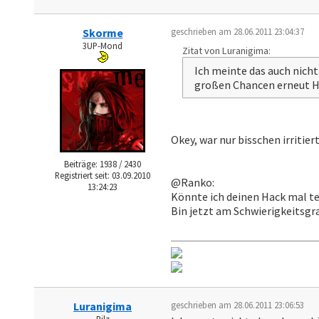
Skorme
geschrieben am 28.06.2011 23:04:37
3UP-Mond
Zitat von Luranigima:
Ich meinte das auch nicht
großen Chancen erneut H
Okey, war nur bisschen irritier
Beiträge: 1938 / 2430
Registriert seit: 03.09.2010
@Ranko:
13:24:23
Könnte ich deinen Hack mal t
Bin jetzt am Schwierigkeitsgra
Luranigima
geschrieben am 28.06.2011 23:06:53