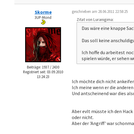
Skorme
geschrieben am 28.06.2011 22:58:25
3UP-Mond
Zitat von Luranigima:
Das wäre eine knappe Sac
Das soll keine anschuldig
Ich hoffe du arbeitest no
spielen würde, er sehen wü
Beiträge: 1937 / 2430
Registriert seit: 03.09.2010
13:24:23
Ich möchte dich nicht ankeifen,
Ich meine wenn er die anderen
Und antscheinend war dies also
Aber evlt müsste ich den Hack 
oder nicht.
Aber der 'Angriff' war schonmal