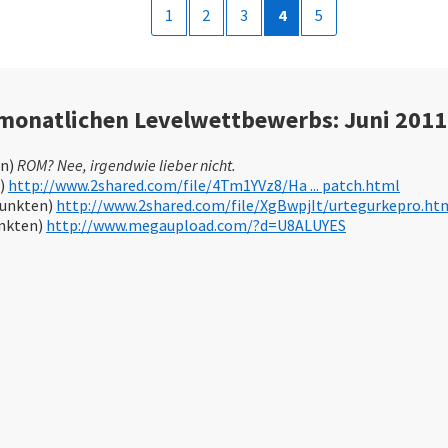
1
2
3
4
5
monatlichen Levelwettbewerbs: Juni 2011
en)
ROM? Nee, irgendwie lieber nicht.
n)
http://www.2shared.com/file/4Tm1YVz8/Ha ... patch.html
Punkten)
http://www.2shared.com/file/XgBwpjIt/urtegurkepro.ht
unkten)
http://www.megaupload.com/?d=U8ALUYES