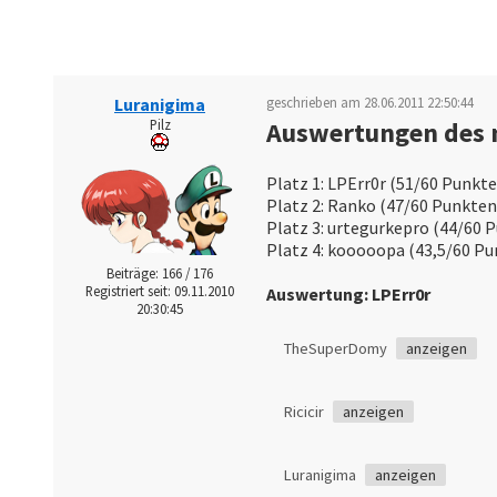
Luranigima
geschrieben am 28.06.2011 22:50:44
Pilz
Auswertungen des 
Platz 1: LPErr0r (51/60 Punkt
Platz 2: Ranko (47/60 Punkte
Platz 3: urtegurkepro (44/60 
Platz 4: kooooopa (43,5/60 P
Beiträge: 166 / 176
Registriert seit: 09.11.2010
Auswertung: LPErr0r
20:30:45
TheSuperDomy
anzeigen
Ricicir
anzeigen
Luranigima
anzeigen