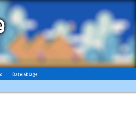
rd
Dateiablage