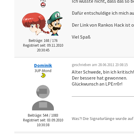
Pilz
Ich wusste nicht, dass das so
Dafür entschuldige ich mich a
Der Link von Rankos Hack ist 
Viel Spaß
Beiträge: 168 / 176
Registriert seit: 09.11.2010
20:30:45
Dominik
geschrieben am 28.06.2011 23:08:15
3UP-Mond
Alter Schwede, bin ich kritisch
Der bessere hat gewonnen.
Glückwunsch an LPErr0r!
Beiträge: 544 / 1083
Was?! Die Signaturlänge wurde au
Registriert seit: 03.09.2010
10:30:38