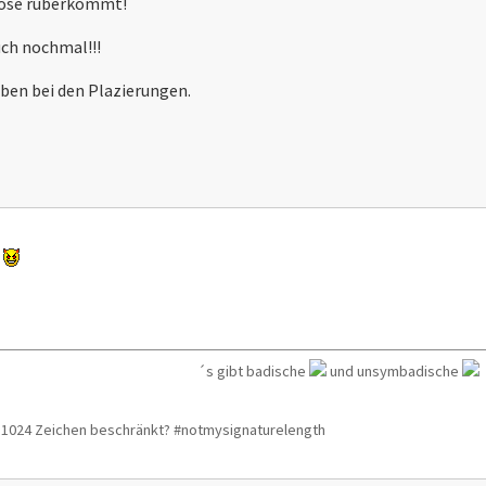
 böse rüberkommt!
uch nochmal!!!
oben bei den Plazierungen.
!
´s gibt badische
und unsymbadische
f 1024 Zeichen beschränkt? #notmysignaturelength