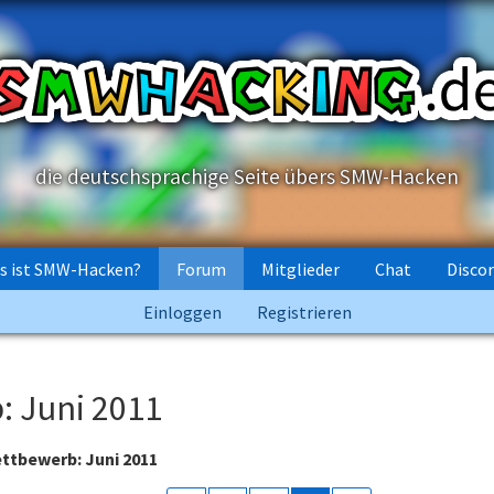
die deutschsprachige Seite übers SMW-Hacken
s ist SMW-Hacken?
Forum
Mitglieder
Chat
Disco
Einloggen
Registrieren
: Juni 2011
ttbewerb: Juni 2011