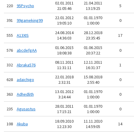
02.01.2011
21.04.2011
220
95Psycho
5
21:05:46
13:19:25
22.01.2012
01.01.1970
391
99gameking99
0
19:05:10
1:00:00
24.08.2014
28.12.2018
555
A13XIS
17
14:36:03
23:35:45
01.06.2015
01.06.2015
576
abcdefgAA
0
18:08:38
20:37:22
08.11.2011
12.11.2011
332
Abraka576
1
11:31:11
16:31:37
22.01.2018
15.08.2018
628
adaichigo
0
2:32:31
2:55:40
13.01.2012
01.01.1970
363
Adhedlith
0
3:24:44
1:00:00
28.01.2011
01.01.1970
235
Agusastus
0
17:15:21
1:00:00
18.09.2010
11.11.2010
108
Akuba
14
12:23:30
14:59:05