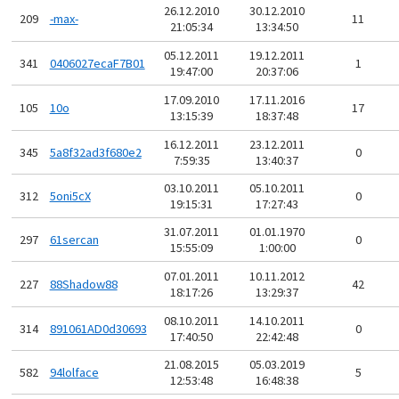
26.12.2010
30.12.2010
209
-max-
11
21:05:34
13:34:50
05.12.2011
19.12.2011
341
0406027ecaF7B01
1
19:47:00
20:37:06
17.09.2010
17.11.2016
105
10o
17
13:15:39
18:37:48
16.12.2011
23.12.2011
345
5a8f32ad3f680e2
0
7:59:35
13:40:37
03.10.2011
05.10.2011
312
5oni5cX
0
19:15:31
17:27:43
31.07.2011
01.01.1970
297
61sercan
0
15:55:09
1:00:00
07.01.2011
10.11.2012
227
88Shadow88
42
18:17:26
13:29:37
08.10.2011
14.10.2011
314
891061AD0d30693
0
17:40:50
22:42:48
21.08.2015
05.03.2019
582
94lolface
5
12:53:48
16:48:38