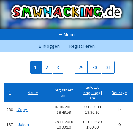
☰
Menü
Einloggen
Registrieren
1
2
3
…
29
30
31
zuletzt
registriert
#
Name
eingeloggt
Beiträge
am
am
02.06.2011
27.06.2011
286
-Copy-
14
18:49:59
13:30:20
28.11.2010
01.01.1970
187
-Jokori-
0
20:33:10
1:00:00