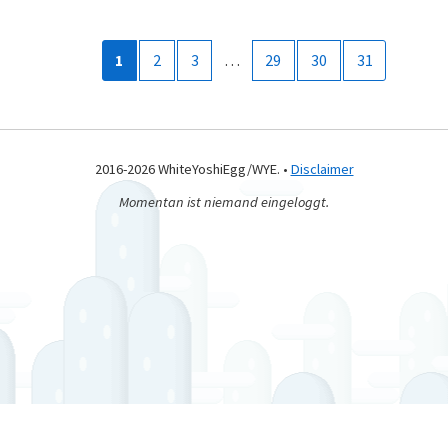
1
2
3
…
29
30
31
2016-2026 WhiteYoshiEgg/WYE. •
Disclaimer
Momentan ist niemand eingeloggt.