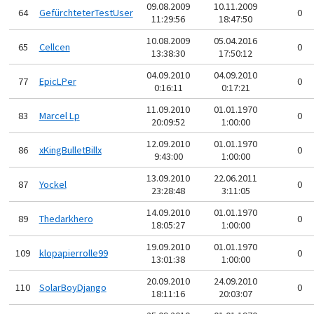
09.08.2009
10.11.2009
64
GefürchteterTestUser
0
11:29:56
18:47:50
10.08.2009
05.04.2016
65
Cellcen
0
13:38:30
17:50:12
04.09.2010
04.09.2010
77
EpicLPer
0
0:16:11
0:17:21
11.09.2010
01.01.1970
83
Marcel Lp
0
20:09:52
1:00:00
12.09.2010
01.01.1970
86
xKingBulletBillx
0
9:43:00
1:00:00
13.09.2010
22.06.2011
87
Yockel
0
23:28:48
3:11:05
14.09.2010
01.01.1970
89
Thedarkhero
0
18:05:27
1:00:00
19.09.2010
01.01.1970
109
klopapierrolle99
0
13:01:38
1:00:00
20.09.2010
24.09.2010
110
SolarBoyDjango
0
18:11:16
20:03:07