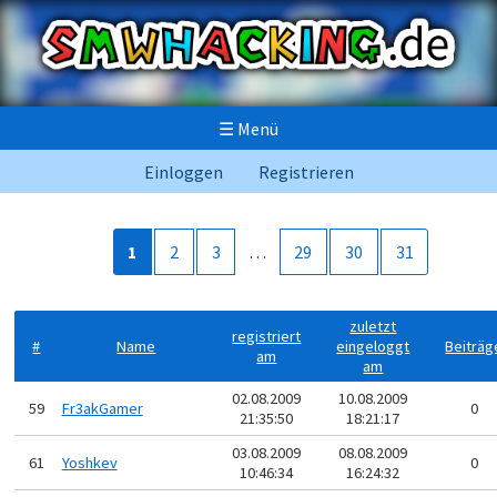
☰
Menü
Einloggen
Registrieren
1
2
3
…
29
30
31
zuletzt
registriert
#
Name
eingeloggt
Beiträg
am
am
02.08.2009
10.08.2009
59
Fr3akGamer
0
21:35:50
18:21:17
03.08.2009
08.08.2009
61
Yoshkev
0
10:46:34
16:24:32