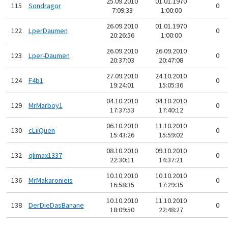
25.09.2010
01.01.1970
115
Sondragor
0
7:09:33
1:00:00
26.09.2010
01.01.1970
122
LperDaumen
0
20:26:56
1:00:00
26.09.2010
26.09.2010
123
Lper-Daumen
0
20:37:03
20:47:08
27.09.2010
24.10.2010
124
F4b1
0
19:24:01
15:05:36
04.10.2010
04.10.2010
129
MrMarboy1
0
17:37:53
17:40:12
06.10.2010
11.10.2010
130
cLiiQuen
0
15:43:26
15:59:02
08.10.2010
09.10.2010
132
qlimax1337
0
22:30:11
14:37:21
10.10.2010
10.10.2010
136
MrMakaronieis
0
16:58:35
17:29:35
10.10.2010
11.10.2010
138
DerDieDasBanane
0
18:09:50
22:48:27