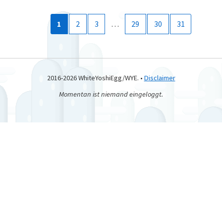
1
2
3
…
29
30
31
2016-2026 WhiteYoshiEgg/WYE. •
Disclaimer
Momentan ist niemand eingeloggt.