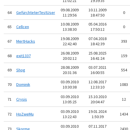
11:02:21
19:39:35
09.08.2009
10.11.2009
64
GefürchteterTestUser
0
11:29:56
18:47:50
10.08.2009
05.04.2016
65
Cellcen
0
13:38:30
17:50:12
19.08.2009
07.04.2018
67
MertHacks
393
22:42:40
18:42:39
26.08.2009
25.08.2025
68
exit1337
159
20:02:12
16:41:24
28.08.2009
03.07.2021
69
Shog
554
20:31:36
16:00:55
03.09.2010
12.08.2017
70
Dominik
1083
10:30:38
12:33:10
03.09.2010
15.10.2010
71
Crysis
12
13:05:25
20:04:47
03.09.2010
19.01.2024
72
HoZweMu
1434
13:22:43
1:50:39
03.09.2010
07.11.2017
73
Skorme
2430