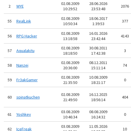
02.08.2009
28.06.2026
2
WYE
2076
10:29:52
23:53:48
02.08.2009
18.06.2017
55
RealLink
377
10:50:34
1:39:53
02.08.2009
16.01.2026
56
RPG Hacker
4143
13:18:58
23:42:44
02.08.2009
30.08.2011
57
Aqualakitu
3
18:18:50
17:42:38
02.08.2009
08.12.2011
58
Nanzei
74
20:36:00
15:11:14
02.08.2009
10.08.2009
59
Fr3akGamer
0
21:35:50
18:21:17
02.08.2009
16.12.2025
60
spinatkuchen
404
21:49:50
18:56:14
03.08.2009
08.08.2009
61
Yoshkev
0
10:46:34
16:24:32
03.08.2009
11.05.2026
62
IceFreak
10