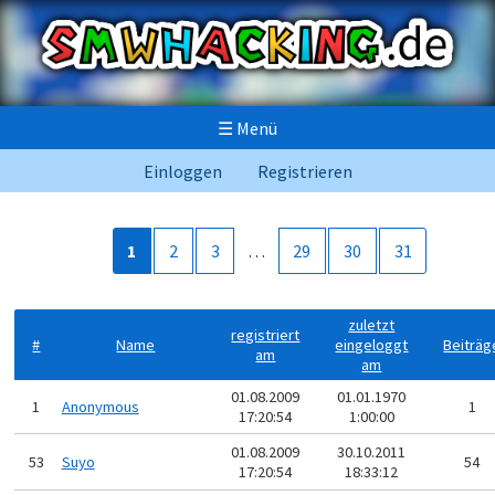
☰
Menü
Einloggen
Registrieren
1
2
3
…
29
30
31
zuletzt
registriert
#
Name
eingeloggt
Beiträg
am
am
01.08.2009
01.01.1970
1
Anonymous
1
17:20:54
1:00:00
01.08.2009
30.10.2011
53
Suyo
54
17:20:54
18:33:12