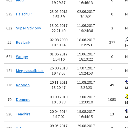
19:29:37
16:46:13
23.05.2015
02.06.2017
575
HalschLP
0
N
1:51:59
7:12:21
13.02.2017
11.06.2017
612
Super Stiviboy
3
N
22:21:40
19:24:36
02.08.2009
18.06.2017
55
RealLink
377
10:50:34
1:39:53
F
01.06.2017
19.06.2017
621
Woopy
0
N
1:54:16
18:13:22
26.09.2010
17.07.2017
121
Megavisualbasic
1
N
19:47:05
19:24:53
20.11.2011
11.08.2017
336
Rooooo
49
13:20:47
2:24:23
M
03.09.2010
12.08.2017
70
Dominik
1083
10:30:38
12:33:10
M
20.04.2014
19.08.2017
530
Tenohira
13
1:17:02
16:44:15
M
09.05.2017
29.08.2017