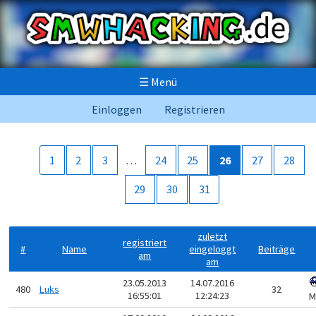
☰
Menü
Einloggen
Registrieren
1
2
3
…
24
25
26
27
28
29
30
31
zuletzt
registriert
#
Name
eingeloggt
Beiträge
am
am
23.05.2013
14.07.2016
480
Luks
32
16:55:01
12:24:23
M