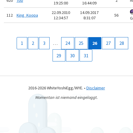
620
Tob
2
N
19:25:00
16:44:09
22.09.2010
14.09.2017
112
King_Koopa
56
12:34:57
8:31:07
G
1
2
3
…
24
25
26
27
28
29
30
31
2016-2026 WhiteYoshiEgg/WYE. •
Disclaimer
Momentan ist niemand eingeloggt.