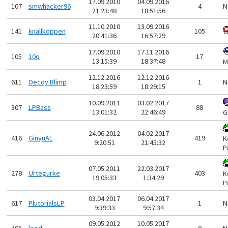
17.09.2010
04.09.2016
107
smwhacker96
4
N
21:23:48
18:51:56
11.10.2010
13.09.2016
141
knallkoppen
105
20:41:36
16:57:29
17.09.2010
17.11.2016
105
10o
17
13:15:39
18:37:48
M
12.12.2016
12.12.2016
611
Decoy Blimp
1
N
18:23:59
18:29:15
10.09.2011
03.02.2017
307
LPBass
88
13:01:32
22:46:49
G
24.06.2012
04.02.2017
416
GinyuAL
419
K
9:20:51
21:45:32
P
07.05.2011
22.03.2017
278
Urtegurke
403
K
19:05:33
1:34:29
P
03.04.2017
06.04.2017
617
PlutorialsLP
1
N
9:39:33
9:57:34
09.05.2012
10.05.2017
405
leod
0
N